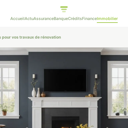
Accueil
Actu
Assurance
Banque
Crédits
Finance
Immobilier
ls pour vos travaux de rénovation