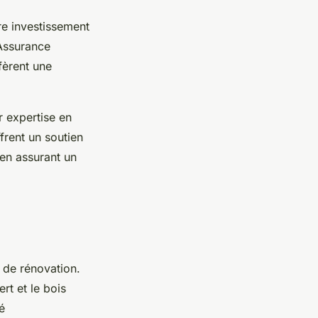
re investissement
’Assurance
fèrent une
 expertise en
ffrent un soutien
 en assurant un
 de rénovation.
rt et le bois
é