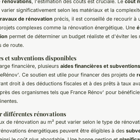
e
rénovations
, l'estimation des coûts est cruciale. Le
coût 
varier significativement selon les matériaux et la complexit
travaux de rénovation
précis, il est conseillé de recourir à
 projets complexes comme la rénovation énergétique. Une
é
ion
permet de déterminer un budget réaliste et d'éviter les
s de route.
es et subventions disponibles
arge financière, plusieurs
aides financières et subvention
eRénov'. Ce soutien est utile pour financer des projets de
r
ant droit à des déductions fiscales et à des prêts à taux a
près des organismes tels que France Rénov' pour bénéficie
tinentes.
 différentes rénovations
ux de rénovation au m² peut varier selon le type de rénovati
rénovations énergétiques peuvent être éligibles à des
subve
 ainsi le coût plus abordable. Une bonne gestion et
planific