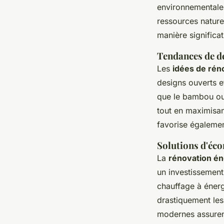
environnementale.
ressources naturel
manière significa
Tendances de d
Les
idées de rén
designs ouverts et
que le bambou ou 
tout en maximisan
favorise égalemen
Solutions d'éco
La
rénovation én
un investissement
chauffage à énergi
drastiquement les
modernes assurent