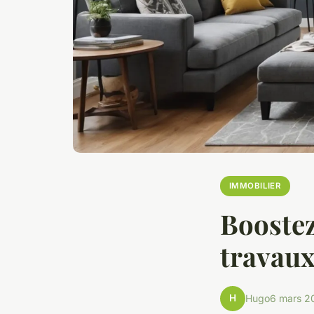
IMMOBILIER
Boostez
travaux
H
Hugo
6 mars 2