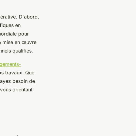
pérative. D'abord,
ifiques en
imordiale pour
 la mise en œuvre
nels qualifiés.
ogements-
os travaux. Que
 ayez besoin de
 vous orientant