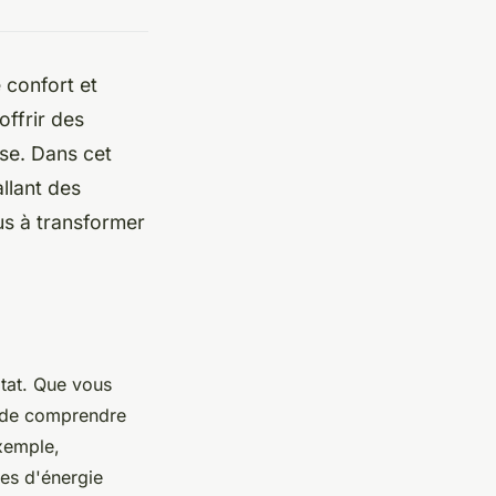
 confort et
offrir des
use. Dans cet
allant des
us à transformer
itat. Que vous
al de comprendre
exemple,
res d'énergie