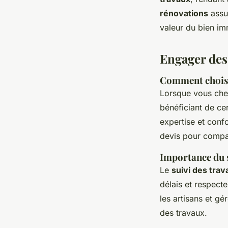
rénovations
assur
valeur du bien im
Engager des
Comment choisi
Lorsque vous ch
bénéficiant de ce
expertise et conf
devis pour compar
Importance du su
Le
suivi des tra
délais et respect
les artisans et gé
des travaux.