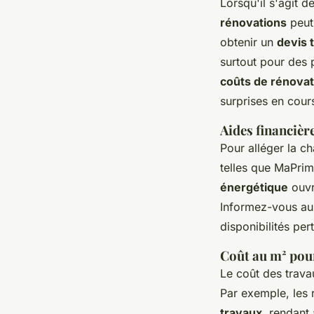
Lorsqu'il s'agit d
rénovations
peut 
obtenir un
devis 
surtout pour des
coûts de rénovat
surprises en cour
Aides financièr
Pour alléger la ch
telles que MaPrim
énergétique
ouvr
Informez-vous au
disponibilités per
Coût au m² pour
Le coût des trava
Par exemple, les 
travaux
, rendant