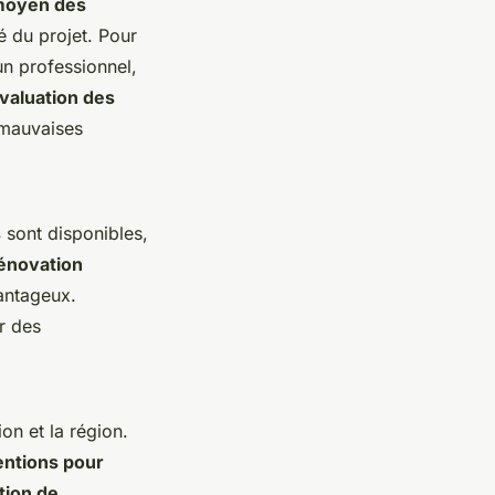
moyen des
é du projet. Pour
 un professionnel,
valuation des
 mauvaises
s
sont disponibles,
énovation
vantageux.
r des
on et la région.
ntions pour
ation de