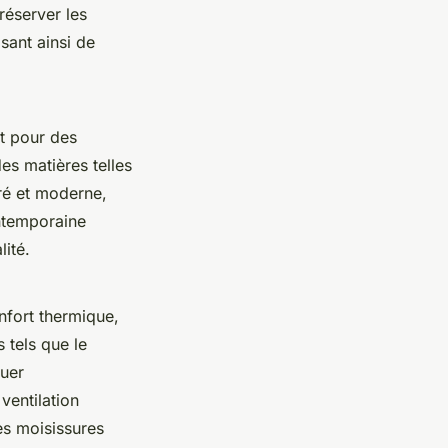
réserver les
sant ainsi de
t pour des
es matières telles
uré et moderne,
ontemporaine
ité.
nfort thermique,
 tels que le
nuer
ventilation
es moisissures